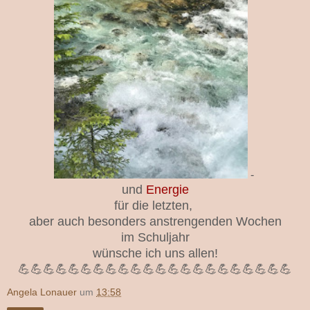
-
und
Energie
für die letzten,
aber auch besonders anstrengenden Wochen
im Schuljahr
wünsche ich uns allen!
💪💪💪💪💪💪💪💪💪💪💪💪💪💪💪💪💪💪💪💪💪💪
Angela Lonauer
um
13:58