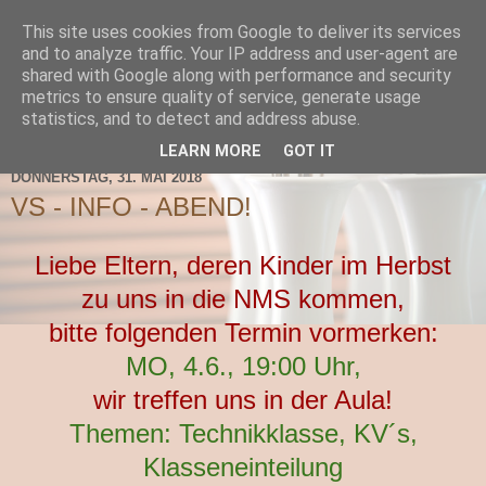
This site uses cookies from Google to deliver its services
TNMS Bad Leonfelden
and to analyze traffic. Your IP address and user-agent are
shared with Google along with performance and security
metrics to ensure quality of service, generate usage
statistics, and to detect and address abuse.
▼
LEARN MORE
GOT IT
DONNERSTAG, 31. MAI 2018
VS - INFO - ABEND!
Liebe Eltern, deren Kinder im Herbst
zu uns in die NMS kommen,
bitte folgenden Termin vormerken:
MO, 4.6., 19:00 Uhr,
wir treffen uns in der Aula!
Themen: Technikklasse, KV´s,
Klasseneinteilung