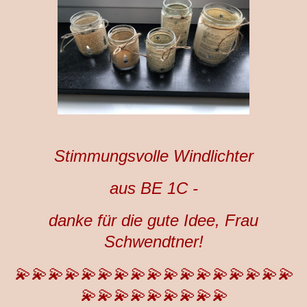
Stimmungsvolle Windlichter
aus BE 1C -
danke für die gute Idee, Frau
Schwendtner!
💫💫💫💫💫💫💫💫💫💫💫💫💫💫💫💫💫
💫💫💫💫💫💫💫💫💫