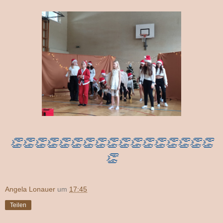
👏👏👏👏👏👏👏👏👏👏👏👏👏👏👏👏👏
👏
Angela Lonauer
um
17:45
Teilen