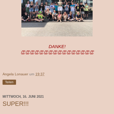
DANKE!
👏👏👏👏👏👏👏👏👏👏👏👏👏👏👏👏
Angela Lonauer
um
19:37
Teilen
MITTWOCH, 16. JUNI 2021
SUPER!!!