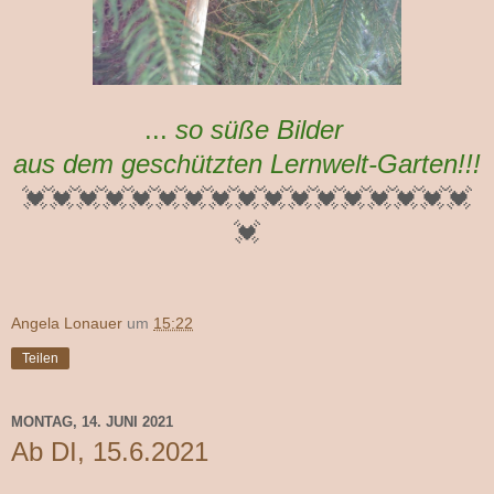
...
so süße Bilder
aus dem geschützten Lernwelt-Garten!!!
💓💓💓💓💓💓💓💓💓💓💓💓💓💓💓💓💓
💓
Angela Lonauer
um
15:22
Teilen
MONTAG, 14. JUNI 2021
Ab DI, 15.6.2021