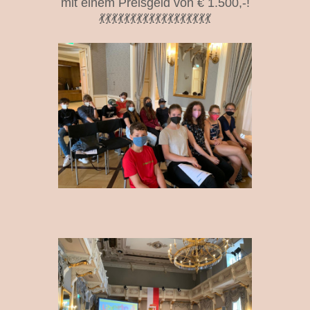
mit einem Preisgeld von € 1.500,-!
💃💃💃💃💃💃💃💃💃💃💃💃💃💃💃💃💃💃