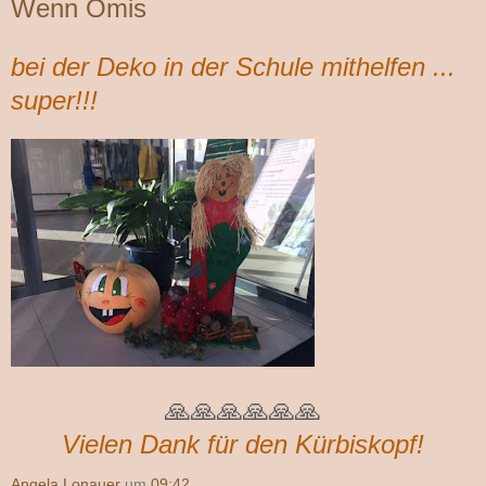
Wenn Omis
bei der Deko in der Schule mithelfen ...
super!!!
🙏🙏🙏🙏🙏🙏
Vielen Dank für den Kürbiskopf!
Angela Lonauer
um
09:42