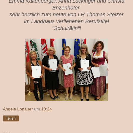
Emma Kaltenberger, Anna Lackinger und Christa
Enzenhofer
sehr herzlich zum heute von LH Thomas Stelzer
im Landhaus verliehenen Berufstitel
"Schulrätin"!
Angela Lonauer
um
19:34
Teilen