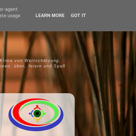
ser-agent
rate usage
LEARN MORE
GOT IT
 Klima von Wertschätzung,
ernen, üben, feiern und Spaß