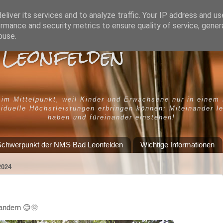
liver its services and to analyze traffic. Your IP address and u
rmance and security metrics to ensure quality of service, gene
buse.
Leonfelden
 im Mittelpunkt, weil Kinder und Erwachsene nur in einem
iduelle Höchstleistungen erbringen können: Miteinander l
haben und füreinander einstehen!
chwerpunkt der NMS Bad Leonfelden
Wichtige Informationen
024
andern 😊🌞