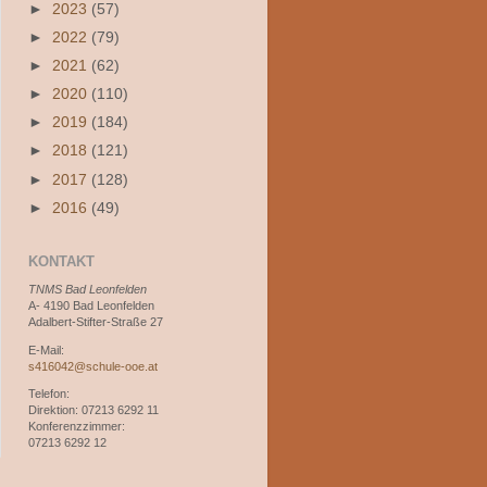
►
2023
(57)
►
2022
(79)
►
2021
(62)
►
2020
(110)
►
2019
(184)
►
2018
(121)
►
2017
(128)
►
2016
(49)
KONTAKT
TNMS Bad Leonfelden
A- 4190 Bad Leonfelden
Adalbert-Stifter-Straße 27
E-Mail:
s416042@schule-ooe.at
Telefon:
Direktion: 07213 6292 11
Konferenzzimmer:
07213 6292 12