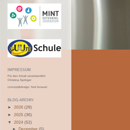
IMPRESSUM
Für den Inhalt verantwortlich
Christina Springer
concept&design: fred lonauer
BLOG-ARCHIV
►
2026
(28)
►
2025
(36)
▼
2024
(52)
►
Dezember
(5)