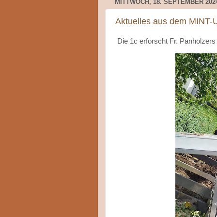
MITTWOCH, 18. SEPTEMBER 202
Aktuelles aus dem MINT-U
Die 1c erforscht Fr. Panholzer