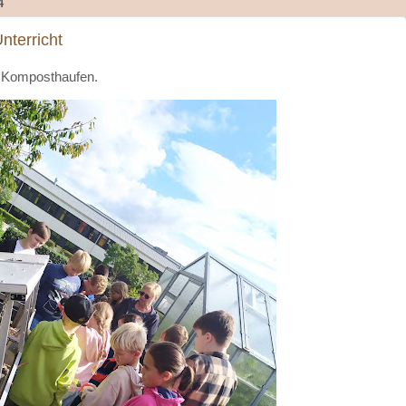
4
nterricht
s Komposthaufen.