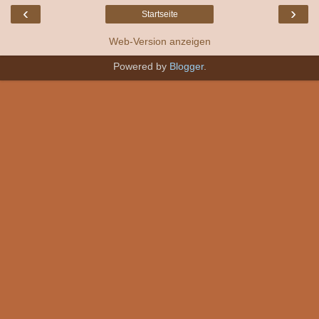
‹
›
Startseite
Web-Version anzeigen
Powered by
Blogger
.