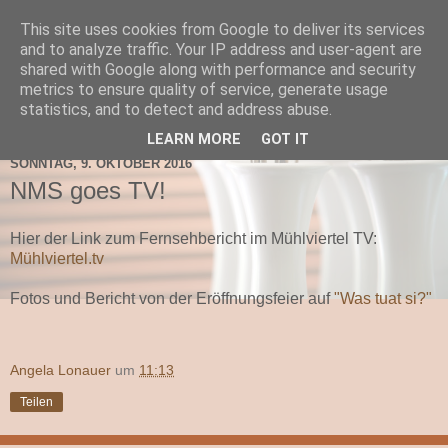
This site uses cookies from Google to deliver its services
TNMS Bad Leonfelden
and to analyze traffic. Your IP address and user-agent are
shared with Google along with performance and security
metrics to ensure quality of service, generate usage
statistics, and to detect and address abuse.
▼
LEARN MORE
GOT IT
SONNTAG, 9. OKTOBER 2016
NMS goes TV!
Hier der Link zum Fernsehbericht im Mühlviertel TV:
Mühlviertel.tv
Fotos und Bericht von der Eröffnungsfeier auf
"Was tuat si?"
Angela Lonauer
um
11:13
Teilen