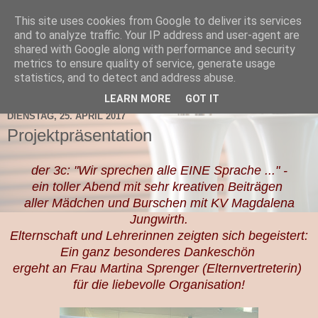
This site uses cookies from Google to deliver its services
TNMS Bad Leonfelden
and to analyze traffic. Your IP address and user-agent are
shared with Google along with performance and security
metrics to ensure quality of service, generate usage
statistics, and to detect and address abuse.
▼
LEARN MORE
GOT IT
DIENSTAG, 25. APRIL 2017
Projektpräsentation
der 3c: "Wir sprechen alle EINE Sprache ..." -
ein toller Abend mit sehr kreativen Beiträgen
aller Mädchen und Burschen mit KV Magdalena
Jungwirth.
Elternschaft und Lehrerinnen zeigten sich begeistert:
Ein ganz besonderes Dankeschön
ergeht an Frau Martina Sprenger (Elternvertreterin)
für die liebevolle Organisation!