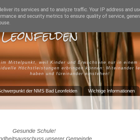
liver its services and to analyze traffic. Your IP address and u
rmance and security metrics to ensure quality of service, gene
buse.
Leonfelden
 im Mittelpunkt, weil Kinder und Erwachsene nur in einem
iduelle Höchstleistungen erbringen können: Miteinander l
haben und füreinander einstehen!
chwerpunkt der NMS Bad Leonfelden
Wichtige Informationen
Gesunde Schule!
ndheitsausschuss unserer Gemeinde