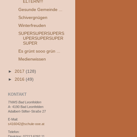
ELTERN!!!
Gesunde Gemeinde ...
Schivergnügen
Winterfreuden
SUPERSUPERSUPERS
UPERSUPERSUPER
SUPER
Es grünt sooo grün ...
Medienwissen
►
2017
(128)
►
2016
(49)
KONTAKT
TNMS Bad Leonfelden
A- 4190 Bad Leonfelden
Adalbert-Stifter-Straße 27
E-Mail:
s416042@schule-ooe.at
Telefon:
Direktion: 07213 6292 11