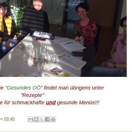
ge
"Gesundes OÖ"
findet man übrigens unter
"Rezepte"
ge für schmackhafte
und
gesunde Menüs!!!
um
09:40