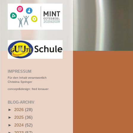
IMPRESSUM
Für den Inhalt verantwortlich
Christina Springer
concept&design: fred lonauer
BLOG-ARCHIV
►
2026
(28)
►
2025
(36)
►
2024
(52)
►
2023
(57)