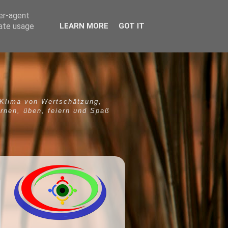
ser-agent
rate usage
LEARN MORE
GOT IT
 Klima von Wertschätzung,
ernen, üben, feiern und Spaß