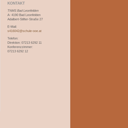
KONTAKT
TNMS Bad Leonfelden
A- 4190 Bad Leonfelden
Adalbert-Stifter-Straße 27
E-Mail:
s416042@schule-ooe.at
Telefon:
Direktion: 07213 6292 11
Konferenzzimmer:
07213 6292 12