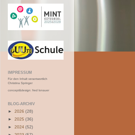
IMPRESSUM
Für den Inhalt verantwortlich
Christina Springer
concept&design: fred lonauer
BLOG-ARCHIV
►
2026
(28)
►
2025
(36)
►
2024
(52)
►
2023
(57)