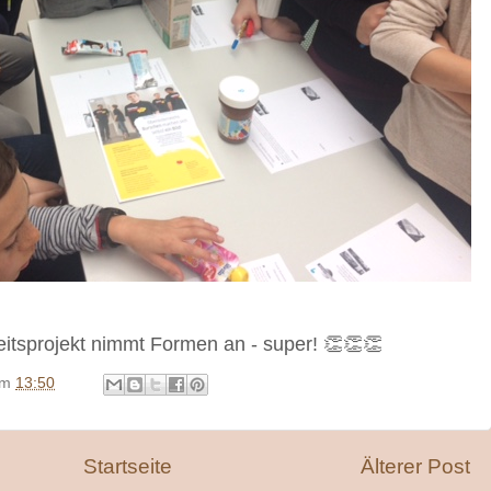
tsprojekt nimmt Formen an - super! 👏👏👏
um
13:50
Startseite
Älterer Post