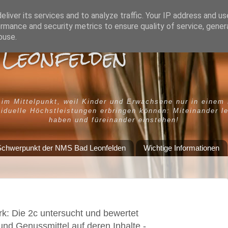
liver its services and to analyze traffic. Your IP address and u
rmance and security metrics to ensure quality of service, gene
buse.
Leonfelden
 im Mittelpunkt, weil Kinder und Erwachsene nur in einem
iduelle Höchstleistungen erbringen können: Miteinander l
haben und füreinander einstehen!
chwerpunkt der NMS Bad Leonfelden
Wichtige Informationen
k: Die 2c untersucht und bewertet
und Genussmittel auf deren Inhalte -