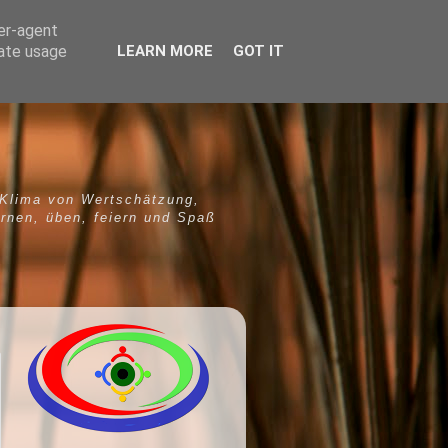
ser-agent
rate usage
LEARN MORE
GOT IT
 Klima von Wertschätzung,
ernen, üben, feiern und Spaß