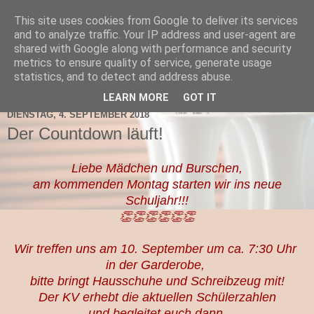
This site uses cookies from Google to deliver its services
TNMS Bad Leonfelden
and to analyze traffic. Your IP address and user-agent are
shared with Google along with performance and security
metrics to ensure quality of service, generate usage
statistics, and to detect and address abuse.
▼
LEARN MORE
GOT IT
DIENSTAG, 4. SEPTEMBER 2018
Der Countdown läuft!
Liebe Mädchen und Burschen,
am kommenden Montag starten wir ins neue
Schuljahr!!!
👏👏👏👏👏👏
Wir treffen uns am 10. September um ca. 7:30 Uhr
in der Garderobe,
bitte bringt Hausschuhe und Schreibzeug mit!
Der KV erhebt die aktuellen Schülerzahlen
und begleitet euch dann