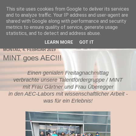
This site uses cookies from Google to deliver its services
TNMS Bad Leonfelden
and to analyze traffic. Your IP address and user-agent are
shared with Google along with performance and security
metrics to ensure quality of service, generate usage
statistics, and to detect and address abuse.
▼
LEARN MORE
GOT IT
MONTAG, 4. FEBRUAR 2019
MINT goes AEC!!!
Einen genialen Freitagnachmittag
verbrachte unsere Talentfördergruppe / MINT
mit Frau Gärtner und Frau Überegger
in den AEC-Labors mit wissenschaftlicher Arbeit -
was für ein Erlebnis!