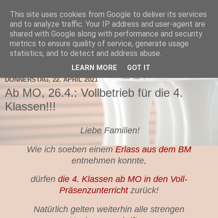
This site uses cookies from Google to deliver its services
TNMS Bad Leonfelden
and to analyze traffic. Your IP address and user-agent are
shared with Google along with performance and security
metrics to ensure quality of service, generate usage
statistics, and to detect and address abuse.
▼
LEARN MORE
GOT IT
DONNERSTAG, 22. APRIL 2021
Ab MO, 26.4.: Vollbetrieb für die 4.
Klassen!!!
Liebe Familien!
Wie ich soeben einem
Erlass aus dem BM
entnehmen konnte,
dürfen
die 4. Klassen ab MO in den Voll-
Präsenzunterricht
zurück!
Natürlich gelten weiterhin alle strengen