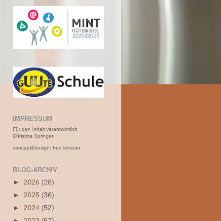
IMPRESSUM
Für den Inhalt verantwortlich
Christina Springer
concept&design: fred lonauer
BLOG-ARCHIV
►
2026
(28)
►
2025
(36)
►
2024
(52)
►
2023
(57)