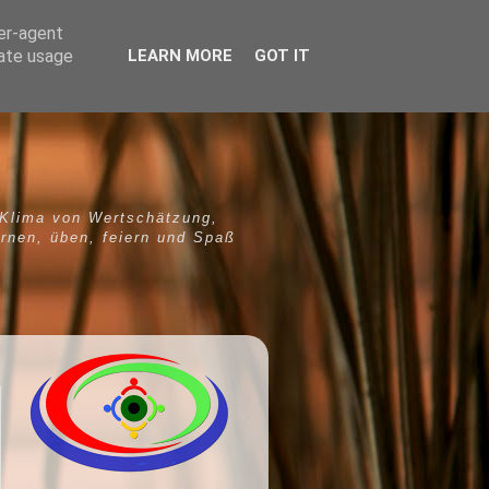
ser-agent
rate usage
LEARN MORE
GOT IT
 Klima von Wertschätzung,
ernen, üben, feiern und Spaß