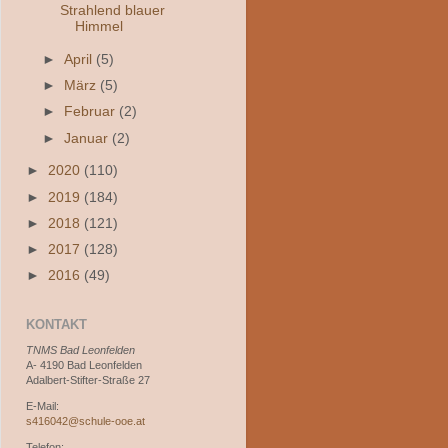
Strahlend blauer
Himmel
►
April
(5)
►
März
(5)
►
Februar
(2)
►
Januar
(2)
►
2020
(110)
►
2019
(184)
►
2018
(121)
►
2017
(128)
►
2016
(49)
KONTAKT
TNMS Bad Leonfelden
A- 4190 Bad Leonfelden
Adalbert-Stifter-Straße 27
E-Mail:
s416042@schule-ooe.at
Telefon: