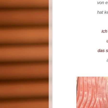
von e
hat k
Ich
das s