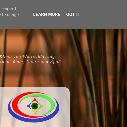
ser-agent
rate usage
LEARN MORE
GOT IT
 Klima von Wertschätzung,
ernen, üben, feiern und Spaß