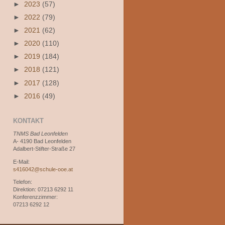
►
2023
(57)
►
2022
(79)
►
2021
(62)
►
2020
(110)
►
2019
(184)
►
2018
(121)
►
2017
(128)
►
2016
(49)
KONTAKT
TNMS Bad Leonfelden
A- 4190 Bad Leonfelden
Adalbert-Stifter-Straße 27
E-Mail:
s416042@schule-ooe.at
Telefon:
Direktion: 07213 6292 11
Konferenzzimmer:
07213 6292 12