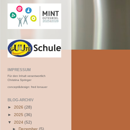
IMPRESSUM
Für den Inhalt verantwortlich
Christina Springer
concept&design: fred lonauer
BLOG-ARCHIV
►
2026
(28)
►
2025
(36)
▼
2024
(52)
►
Dezember
(5)