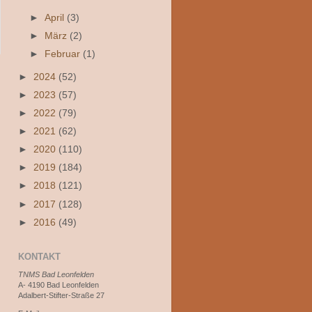
►
April
(3)
►
März
(2)
►
Februar
(1)
►
2024
(52)
►
2023
(57)
►
2022
(79)
►
2021
(62)
►
2020
(110)
►
2019
(184)
►
2018
(121)
►
2017
(128)
►
2016
(49)
KONTAKT
TNMS Bad Leonfelden
A- 4190 Bad Leonfelden
Adalbert-Stifter-Straße 27