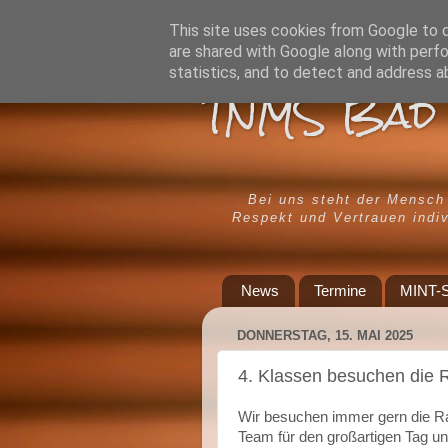
This site uses cookies from Google to de
are shared with Google along with perfo
statistics, and to detect and address a
TNMS Bad 
Bei uns steht der Mensch
Respekt und Vertrauen indiv
News
Termine
MINT-S
DONNERSTAG, 15. MAI 2025
4. Klassen besuchen die 
Wir besuchen immer gern die Rai
Team für den großartigen Tag u