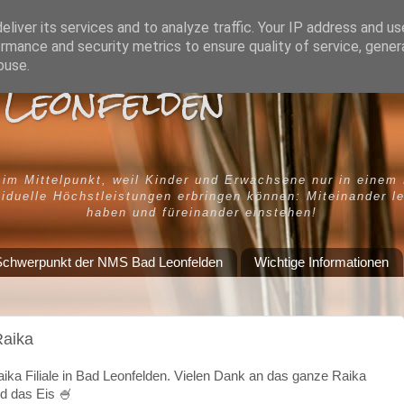
liver its services and to analyze traffic. Your IP address and u
rmance and security metrics to ensure quality of service, gene
buse.
Leonfelden
 im Mittelpunkt, weil Kinder und Erwachsene nur in einem
iduelle Höchstleistungen erbringen können: Miteinander l
haben und füreinander einstehen!
chwerpunkt der NMS Bad Leonfelden
Wichtige Informationen
Raika
ka Filiale in Bad Leonfelden. Vielen Dank an das ganze Raika
nd das Eis
🍧