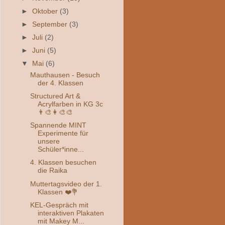
►
Oktober
(3)
►
September
(3)
►
Juli
(2)
►
Juni
(5)
▼
Mai
(6)
Mauthausen - Besuch
der 4. Klassen
Structured Art &
Acrylfarben in KG 3c
👨‍🎨👩‍🎨🎨
Spannende MINT
Experimente für
unsere
Schüler*inne...
4. Klassen besuchen
die Raika
Muttertagsvideo der 1.
Klassen ❤️💐
KEL-Gespräch mit
interaktiven Plakaten
mit Makey M...