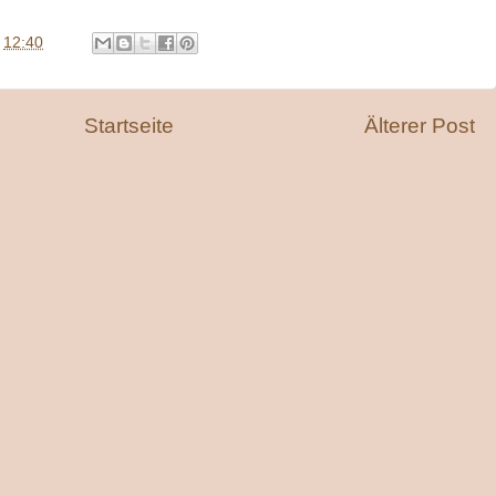
m
12:40
Startseite
Älterer Post