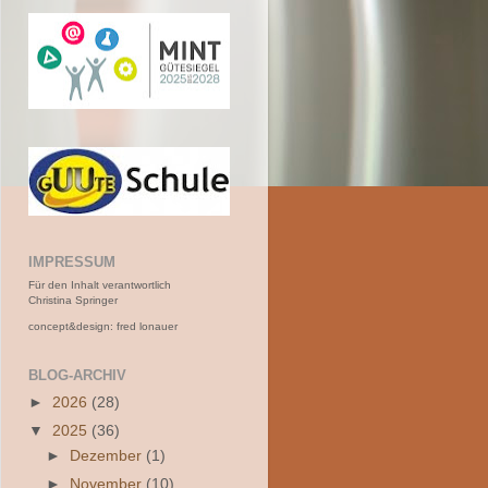
IMPRESSUM
Für den Inhalt verantwortlich
Christina Springer
concept&design: fred lonauer
BLOG-ARCHIV
►
2026
(28)
▼
2025
(36)
►
Dezember
(1)
►
November
(10)