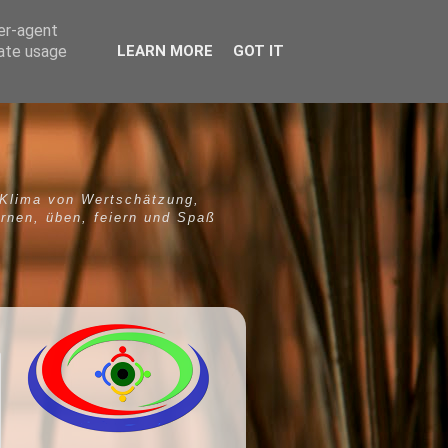
ser-agent
rate usage
LEARN MORE
GOT IT
 Klima von Wertschätzung,
ernen, üben, feiern und Spaß