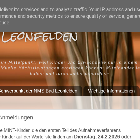
liver its services and to analyze traffic. Your IP address and u
rmance and security metrics to ensure quality of service, gene
buse.
Leonfelden
 im Mittelpunkt, weil Kinder und Erwachsene nur in einem
iduelle Höchstleistungen erbringen können: Miteinander l
haben und füreinander einstehen!
chwerpunkt der NMS Bad Leonfelden
Wichtige Informationen
 Anmeldungen
lle MINT-Kinder, die den ersten Teil des Aufnahmeverfahrens
Dienstag, 24.2.2026
oder
le Kinder auf der Warteliste finden am