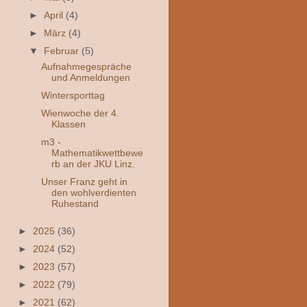
►
April
(4)
►
März
(4)
▼
Februar
(5)
Aufnahmegespräche
und Anmeldungen
Wintersporttag
Wienwoche der 4.
Klassen
m3 -
Mathematikwettbewe
rb an der JKU Linz.
Unser Franz geht in
den wohlverdienten
Ruhestand
►
2025
(36)
►
2024
(52)
►
2023
(57)
►
2022
(79)
►
2021
(62)