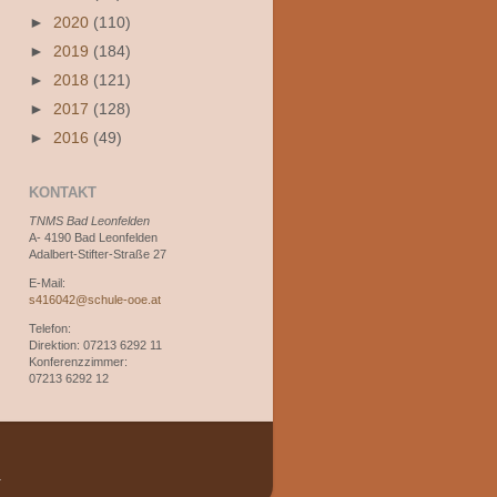
►
2020
(110)
►
2019
(184)
►
2018
(121)
►
2017
(128)
►
2016
(49)
KONTAKT
TNMS Bad Leonfelden
A- 4190 Bad Leonfelden
Adalbert-Stifter-Straße 27
E-Mail:
s416042@schule-ooe.at
Telefon:
Direktion: 07213 6292 11
Konferenzzimmer:
07213 6292 12
.