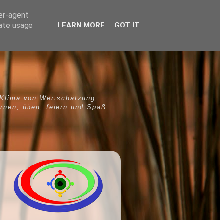
ser-agent
rate usage
LEARN MORE
GOT IT
 Klima von Wertschätzung,
ernen, üben, feiern und Spaß