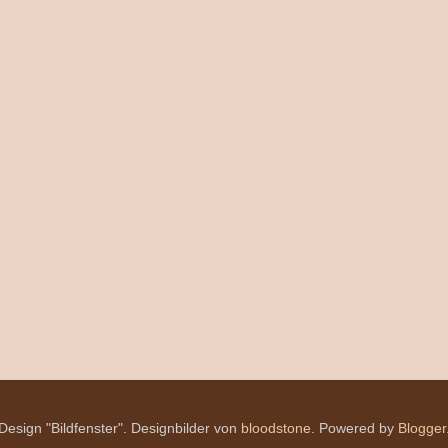
Design "Bildfenster". Designbilder von
bloodstone
. Powered by
Blogger