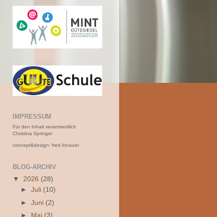
IMPRESSUM
Für den Inhalt verantwortlich
Christina Springer
concept&design: fred lonauer
BLOG-ARCHIV
▼
2026
(28)
►
Juli
(10)
►
Juni
(2)
►
Mai
(3)