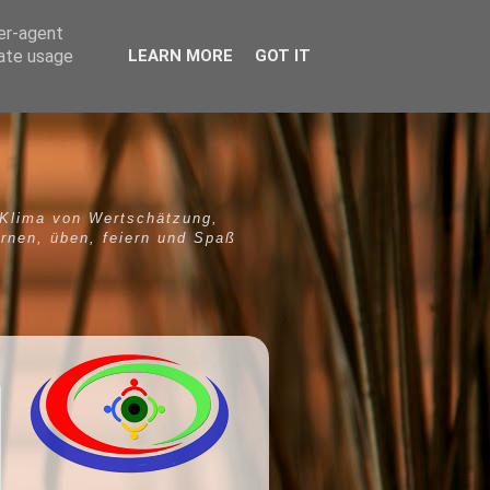
ser-agent
rate usage
LEARN MORE
GOT IT
 Klima von Wertschätzung,
ernen, üben, feiern und Spaß