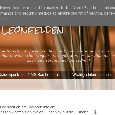
liver its services and to analyze traffic. Your IP address and u
rmance and security metrics to ensure quality of service, gene
buse.
Leonfelden
 im Mittelpunkt, weil Kinder und Erwachsene nur in einem
iduelle Höchstleistungen erbringen können: Miteinander l
haben und füreinander einstehen!
chwerpunkt der NMS Bad Leonfelden
Wichtige Informationen
Hochbetrieb am Joslbauernteich:
assen wagten sich mit viel Geschick auf die Eisbahn ... 😜