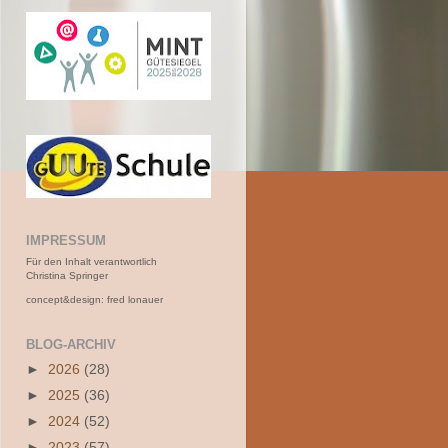
IMPRESSUM
Für den Inhalt verantwortlich
Christina Springer
concept&design: fred lonauer
BLOG-ARCHIV
►
2026
(28)
►
2025
(36)
►
2024
(52)
►
2023
(57)