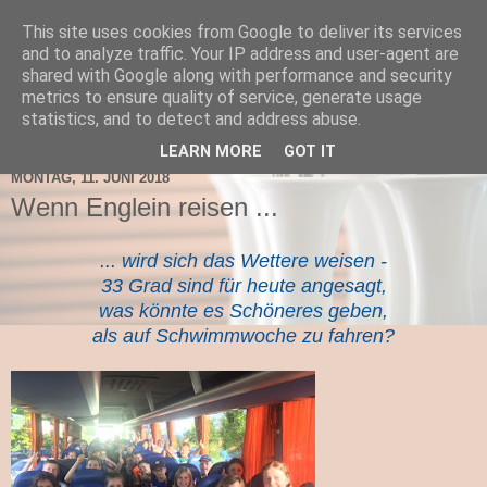
This site uses cookies from Google to deliver its services
TNMS Bad Leonfelden
and to analyze traffic. Your IP address and user-agent are
shared with Google along with performance and security
metrics to ensure quality of service, generate usage
statistics, and to detect and address abuse.
▼
LEARN MORE
GOT IT
MONTAG, 11. JUNI 2018
Wenn Englein reisen ...
... wird sich das Wettere weisen -
33 Grad sind für heute angesagt,
was könnte es Schöneres geben,
als auf Schwimmwoche zu fahren?