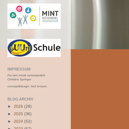
IMPRESSUM
Für den Inhalt verantwortlich
Christina Springer
concept&design: fred lonauer
BLOG-ARCHIV
►
2026
(28)
►
2025
(36)
►
2024
(52)
►
2023
(57)