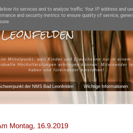
liver its services and to analyze traffic. Your IP address and u
rmance and security metrics to ensure quality of service, gene
buse.
Leonfelden
 im Mittelpunkt, weil Kinder und Erwachsene nur in einem
iduelle Höchstleistungen erbringen können: Miteinander l
haben und füreinander einstehen!
chwerpunkt der NMS Bad Leonfelden
Wichtige Informationen
Am Montag, 16.9.2019