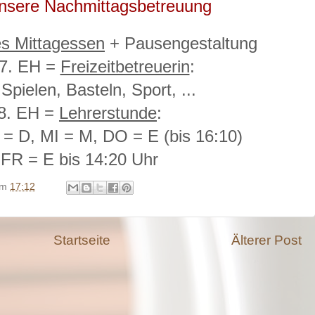
 unsere Nachmittagsbetreuung
s Mittagessen
+ Pausengestaltung
 7. EH =
Freizeitbetreuerin
:
Spielen, Basteln, Sport, ...
 8. EH =
Lehrerstunde
:
= D, MI = M, DO = E (bis 16:10)
FR = E bis 14:20 Uhr
um
17:12
Startseite
Älterer Post