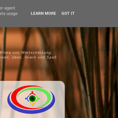
ser-agent
rate usage
LEARN MORE
GOT IT
 Klima von Wertschätzung,
ernen, üben, feiern und Spaß