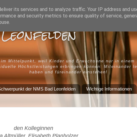
liver its services and to analyze traffic. Your IP address and u
rmance and security metrics to ensure quality of service, gene
buse.
Leonfelden
 im Mittelpunkt, weil Kinder und Erwachsene nur in einem
iduelle Höchstleistungen erbringen können: Miteinander l
haben und füreinander einstehen!
chwerpunkt der NMS Bad Leonfelden
Wichtige Informationen
den Kolleginnen
a Altmüller, Elisabeth Planholzer,