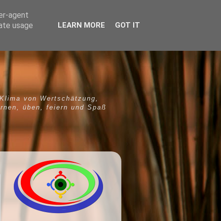
ser-agent
rate usage
LEARN MORE
GOT IT
 Klima von Wertschätzung,
ernen, üben, feiern und Spaß