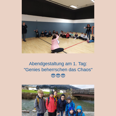
Abendgestaltung am 1. Tag:
"Genies beherrschen das Chaos"
😎😎😎