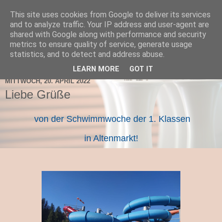
This site uses cookies from Google to deliver its services
TNMS Bad Leonfelden
and to analyze traffic. Your IP address and user-agent are
shared with Google along with performance and security
metrics to ensure quality of service, generate usage
statistics, and to detect and address abuse.
▼
LEARN MORE
GOT IT
MITTWOCH, 20. APRIL 2022
Liebe Grüße
von der Schwimmwoche der 1. Klassen
in Altenmarkt!