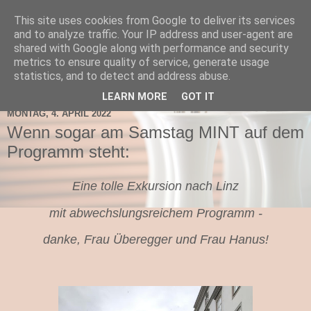
This site uses cookies from Google to deliver its services
TNMS Bad Leonfelden
and to analyze traffic. Your IP address and user-agent are
shared with Google along with performance and security
metrics to ensure quality of service, generate usage
statistics, and to detect and address abuse.
▼
LEARN MORE
GOT IT
MONTAG, 4. APRIL 2022
Wenn sogar am Samstag MINT auf dem
Programm steht:
Eine tolle Exkursion nach Linz
mit abwechslungsreichem Programm -
danke, Frau Überegger und Frau Hanus!