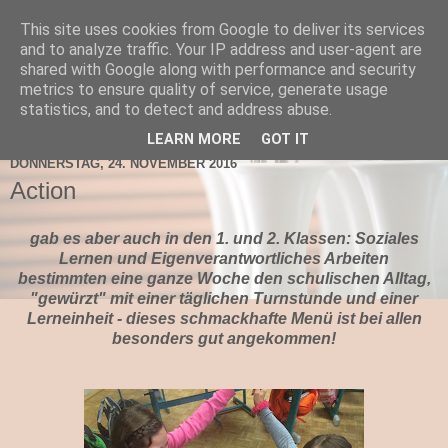
This site uses cookies from Google to deliver its services
TNMS Bad Leonfelden
and to analyze traffic. Your IP address and user-agent are
shared with Google along with performance and security
metrics to ensure quality of service, generate usage
statistics, and to detect and address abuse.
▼
LEARN MORE
GOT IT
DONNERSTAG, 24. NOVEMBER 2016
Action
gab es aber auch in den 1. und 2. Klassen: Soziales
Lernen und Eigenverantwortliches Arbeiten
bestimmten eine ganze Woche den schulischen Alltag,
"gewürzt" mit einer täglichen Turnstunde und einer
Lerneinheit - dieses schmackhafte Menü ist bei allen
besonders gut angekommen!