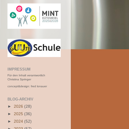
IMPRESSUM
Für den Inhalt verantwortlich
Christina Springer
concept&design: fred lonauer
BLOG-ARCHIV
►
2026
(28)
►
2025
(36)
►
2024
(52)
►
2023
(57)