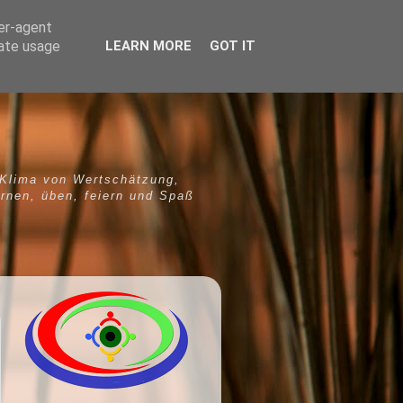
ser-agent
rate usage
LEARN MORE
GOT IT
 Klima von Wertschätzung,
ernen, üben, feiern und Spaß