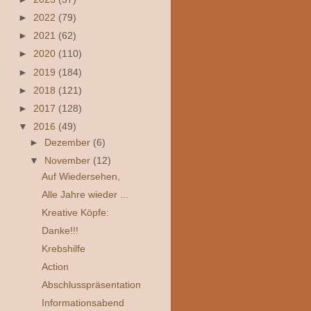
►
2022
(79)
►
2021
(62)
►
2020
(110)
►
2019
(184)
►
2018
(121)
►
2017
(128)
▼
2016
(49)
►
Dezember
(6)
▼
November
(12)
Auf Wiedersehen,
Alle Jahre wieder ...
Kreative Köpfe:
Danke!!!
Krebshilfe
Action
Abschlusspräsentation
Informationsabend