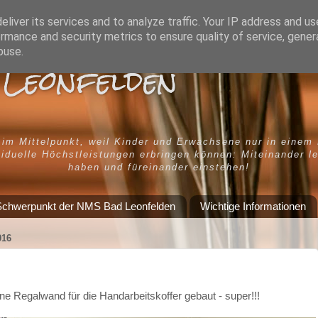
liver its services and to analyze traffic. Your IP address and u
rmance and security metrics to ensure quality of service, gene
buse.
Leonfelden
 im Mittelpunkt, weil Kinder und Erwachsene nur in einem
iduelle Höchstleistungen erbringen können: Miteinander l
haben und füreinander einstehen!
chwerpunkt der NMS Bad Leonfelden
Wichtige Informationen
016
ne Regalwand für die Handarbeitskoffer gebaut - super!!!