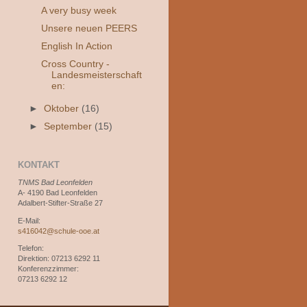
A very busy week
Unsere neuen PEERS
English In Action
Cross Country -
Landesmeisterschaft
en:
►
Oktober
(16)
►
September
(15)
KONTAKT
TNMS Bad Leonfelden
A- 4190 Bad Leonfelden
Adalbert-Stifter-Straße 27
E-Mail:
s416042@schule-ooe.at
Telefon:
Direktion: 07213 6292 11
Konferenzzimmer:
07213 6292 12